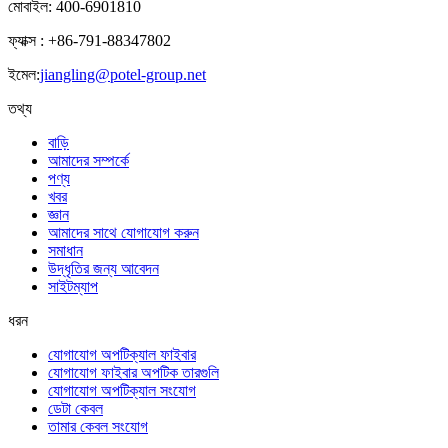
মোবাইল: 400-6901810
ফ্যাক্স : +86-791-88347802
ইমেল:
jiangling@potel-group.net
তথ্য
বাড়ি
আমাদের সম্পর্কে
পণ্য
খবর
জ্ঞান
আমাদের সাথে যোগাযোগ করুন
সমাধান
উদ্ধৃতির জন্য আবেদন
সাইটম্যাপ
ধরন
যোগাযোগ অপটিক্যাল ফাইবার
যোগাযোগ ফাইবার অপটিক তারগুলি
যোগাযোগ অপটিক্যাল সংযোগ
ডেটা কেবল
তামার কেবল সংযোগ